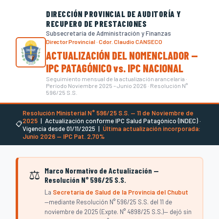
DIRECCIÓN PROVINCIAL DE AUDITORÍA Y
RECUPERO DE PRESTACIONES
Subsecretaría de Administración y Finanzas
Director Provincial · Cdor. Claudio CANSECO
ACTUALIZACIÓN DEL NOMENCLADOR —
IPC PATAGÓNICO vs. IPC NACIONAL
Seguimiento mensual de la actualización arancelaria ·
Período Noviembre 2025 – Junio 2026 · Resolución N°
596/25 S.S.
Resolución Ministerial N° 596/25 S.S. — 11 de Noviembre de
2025
| Actualización conforme IPC Salud Patagónico (INDEC) ·
📋
Vigencia desde 01/11/2025 |
Última actualización incorporada:
Junio 2026 — IPC Pat. 2,70%
Marco Normativo de Actualización —
⚖️
Resolución N° 596/25 S.S.
La
Secretaría de Salud de la Provincia del Chubut
—mediante Resolución N° 596/25 S.S. del 11 de
noviembre de 2025 (Expte. N° 4898/25 S.S.)— dejó sin