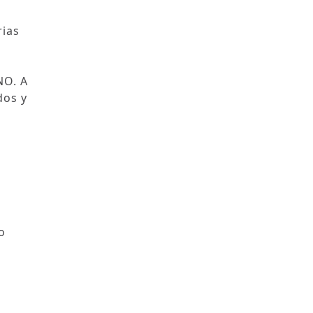
rias
NO. A
dos y
o