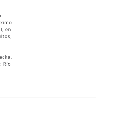
n
áximo
l, en
ltos,
ecka,
, Río