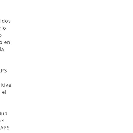
uidos
rio
o
do en
ía
APS
itiva
 el
lud
het
CAPS