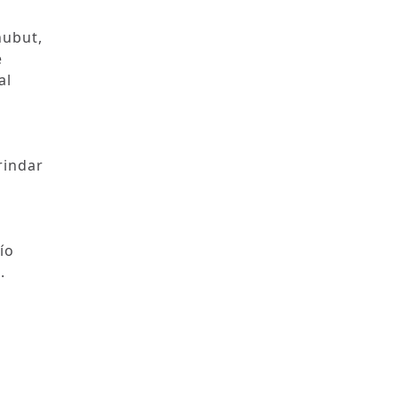
hubut,
e
al
rindar
ío
.