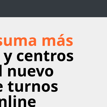
 suma más
 y centros
l nuevo
e turnos
nline