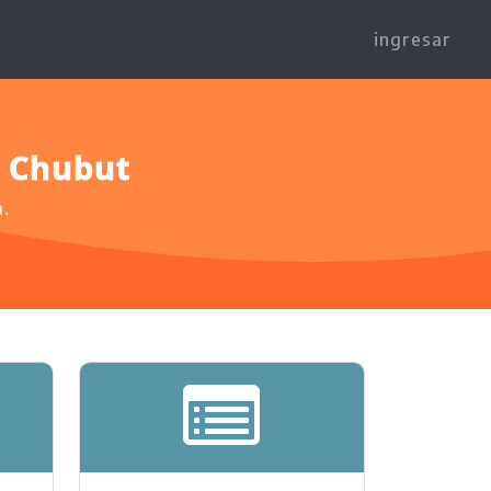
ingresar
e Chubut
a.