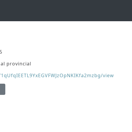
5
al provincial
e/d/1qUfqIEETL9YxEGVFWJzOpNKIKfa2mzbg/view