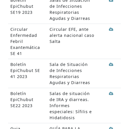
Boletín
Salas de Situación
EpiChubut
de Infecciones
SE19 2023
Respiratorias
Agudas y Diarreas
Circular
Circular EFE, ante
Enfermedad
alerta nacional caso
Febril
Salta
Exantemática
SE 41
Boletín
Sala de Situación
EpiChubut SE
de Infecciones
41 2023
Respiratorias
Agudas y Diarreas
Boletín
Salas de situación
EpiChubut
de IRA y diarreas.
SE22 2023
Informes
especiales: Sífilis e
Hidatidosis
Guia
GUÍA PARA LA