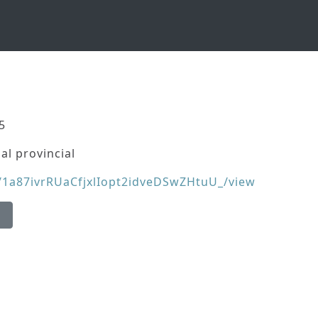
5
al provincial
/d/1a87ivrRUaCfjxlIopt2idveDSwZHtuU_/view