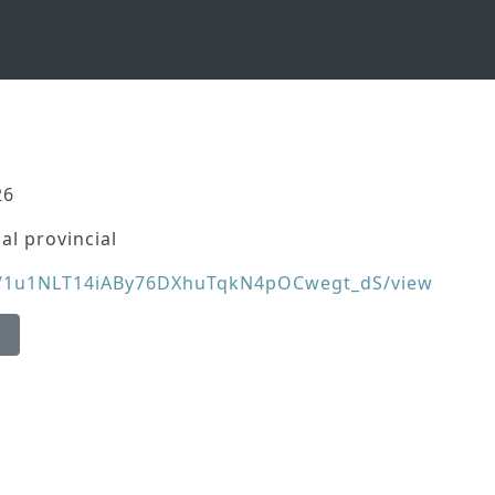
26
al provincial
e/d/1u1NLT14iABy76DXhuTqkN4pOCwegt_dS/view