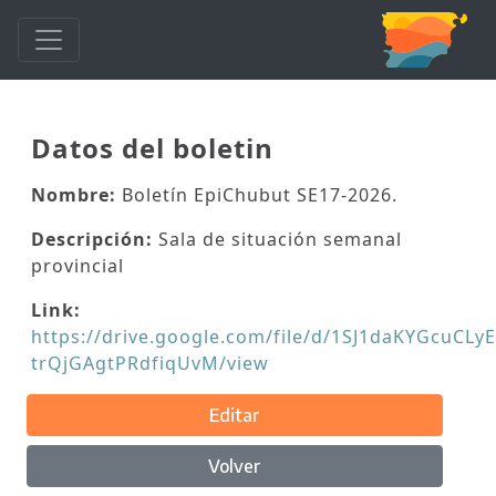
Datos del boletin
Nombre:
Boletín EpiChubut SE17-2026.
Descripción:
Sala de situación semanal
provincial
Link:
https://drive.google.com/file/d/1SJ1daKYGcuCLyE
trQjGAgtPRdfiqUvM/view
Editar
Volver