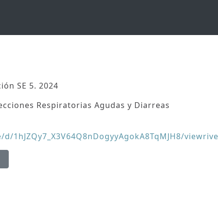
ión SE 5. 2024
fecciones Respiratorias Agudas y Diarreas
/file/d/1hJZQy7_X3V64Q8nDogyyAgokA8TqMJH8/viewri