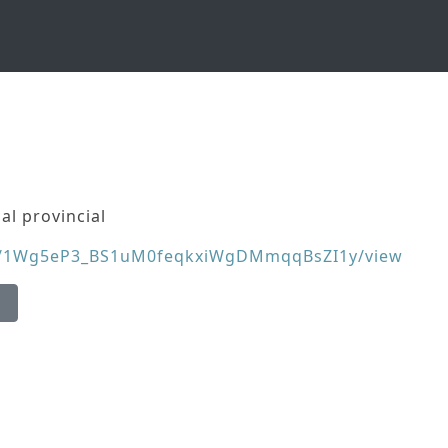
al provincial
le/d/1Wg5eP3_BS1uM0feqkxiWgDMmqqBsZI1y/view