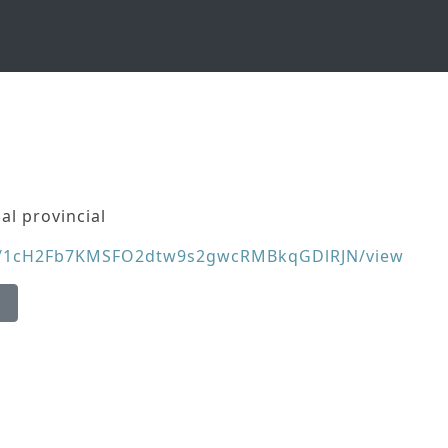
al provincial
le/d/1cH2Fb7KMSFO2dtw9s2gwcRMBkqGDlRJN/view