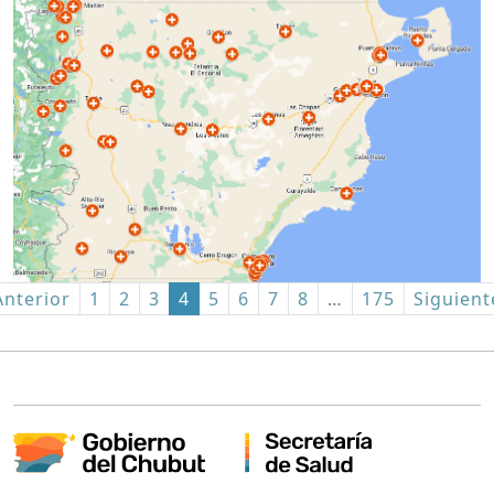
Anterior
1
2
3
4
5
6
7
8
…
175
Siguient